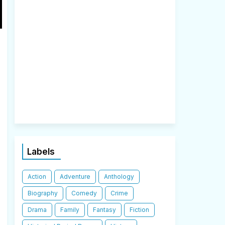
Labels
Action
Adventure
Anthology
Biography
Comedy
Crime
Drama
Family
Fantasy
Fiction