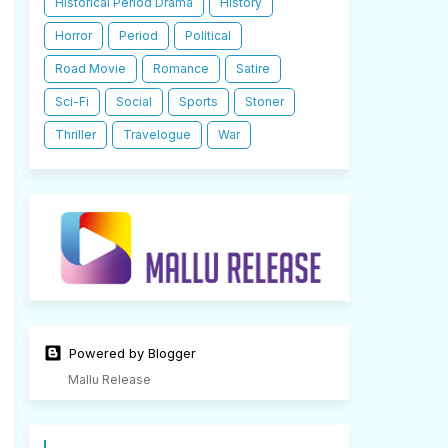
Historical Period Drama
History
Horror
Period
Political
Road Movie
Romance
Satire
Sci-Fi
Social
Sports
Stoner
Thriller
Travelogue
War
Powered by Blogger
Mallu Release