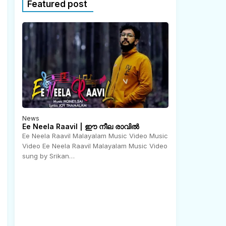
Featured post
News
Ee Neela Raavil | ഈ നീല രാവിൽ
Ee Neela Raavil Malayalam Music Video Music
Video Ee Neela Raavil Malayalam Music Video
N
o
sung by Srikan…
v
e
m
b
e
r
2