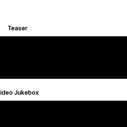
Teaser
ideo Jukebox