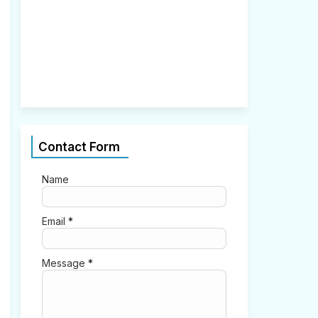
2
,
2
0
2
1
0
Contact Form
Name
Email
*
Message
*